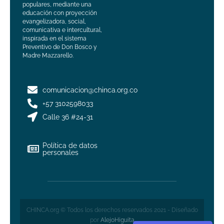
populares, mediante una
educación con proyección
evangelizadora, social,
comunicativa e intercultural,
inspirada en el sistema
Preventivo de Don Bosco y
Madre Mazzarello.
comunicacion@chinca.org.co
+57 3102598033
Calle 36 #24-31
Política de datos
personales
CHINCA.org © Todos los derechos reservados 2021 - Diseñado
por
AlejoHiguita