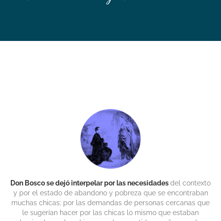
Don Bosco se dejó interpelar por las necesidades
del contexto
y por el estado de abandono y pobreza que se encontraban
muchas chicas; por las demandas de personas cercanas que
le sugerían hacer por las chicas lo mismo que estaban