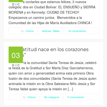
Queremos contarles que estamos felices, 3 nuevos
DIC
colegios: dos en Ciudad Bolívar: EL ENSUEÑO y SIERRA
MORENA y en Kennedy: CIUDAD DE TECHO!!
Empezamos un camino juntos. Bienvenidos a la
Comunidad de las Hijas de María Auxiliadora CHINCA !
By:
Chinca
|
Noticias
,
Slides
|
16 comentarios
“La Gratitud nace en los corazones
03
nobles”
Con alegría la comunidad Santa Teresa de Jesús, celebró
DIC
la fiesta de la Gratitud a Sor Marta Díaz Garcíaherreros,
quien con amor y generosidad anima esta primera Obra
fusión de dos comunidades (Santa Teresa de Jesús quien
animada la misión en la Obra Salesiana Niño Jesús y Sor
Teresa Valsé quien apoya la misión en […]
By:
Chinca
|
Sin categoría
|
0 comentarios