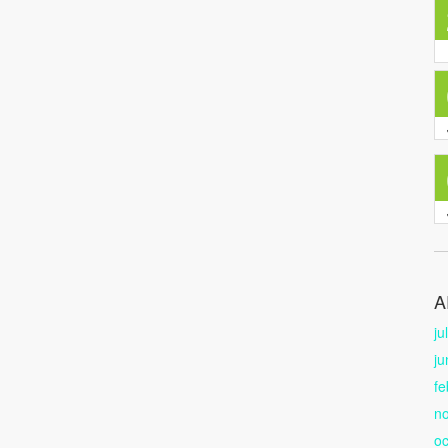
A
ju
ju
fe
n
oc