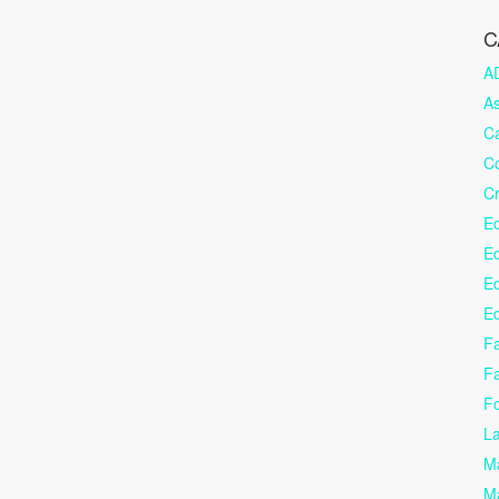
C
A
As
C
C
Cr
E
Ed
Ed
E
Fa
Fa
F
La
Ma
Ma