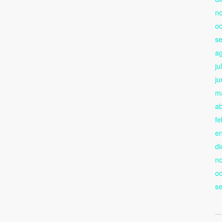
n
oc
s
a
ju
ju
m
ab
fe
e
di
n
oc
s