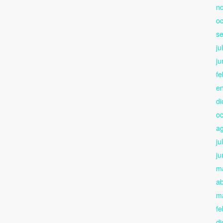
n
oc
s
ju
ju
fe
e
di
oc
a
ju
ju
m
ab
m
fe
di