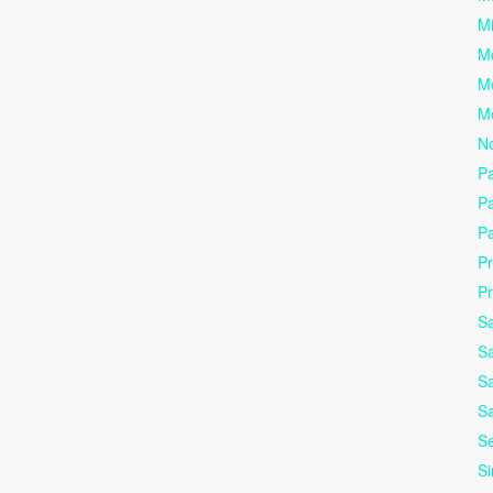
Mi
M
Mo
Mo
No
Pa
Pa
Pa
Pr
P
S
S
S
Sa
Se
Si