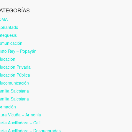
ATEGORÍAS
DMA
pirantado
atequesis
omunicación
isto Rey – Popayán
ducacion
ucación Privada
ucación Pública
ducomunicación
milia Salesiana
milia Salesiana
ormación
ura Vicuña – Armenia
ría Auxiliadora – Cali
ría Auxiliadora – Dosquebradas