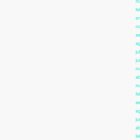
m
fe
e
n
s
a
ju
ju
m
ab
m
fe
s
a
ju
ab
fe