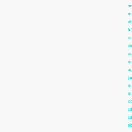
s
m
ab
fe
e
di
oc
m
a
ju
m
m
n
ju
ju
ab