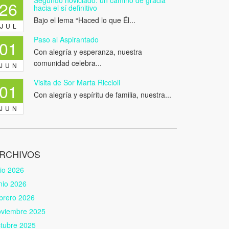
Segundo noviciado: un camino de gracia
26
hacia el sí definitivo
Bajo el lema “Haced lo que Él...
JUL
Paso al Aspirantado
01
Con alegría y esperanza, nuestra
comunidad celebra...
JUN
Visita de Sor Marta Riccioli
01
Con alegría y espíritu de familia, nuestra...
JUN
RCHIVOS
lio 2026
nio 2026
brero 2026
oviembre 2025
tubre 2025