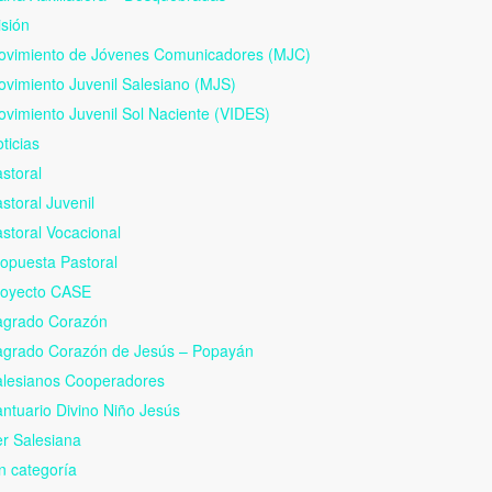
sión
ovimiento de Jóvenes Comunicadores (MJC)
vimiento Juvenil Salesiano (MJS)
vimiento Juvenil Sol Naciente (VIDES)
ticias
storal
storal Juvenil
storal Vocacional
opuesta Pastoral
royecto CASE
agrado Corazón
agrado Corazón de Jesús – Popayán
alesianos Cooperadores
ntuario Divino Niño Jesús
r Salesiana
n categoría