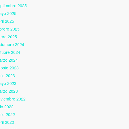
eptiembre 2025
ayo 2025
ril 2025
brero 2025
nero 2025
ciembre 2024
tubre 2024
arzo 2024
gosto 2023
nio 2023
ayo 2023
arzo 2023
oviembre 2022
lio 2022
nio 2022
ril 2022