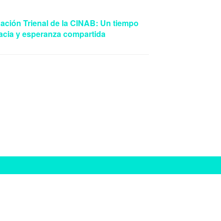
ación Trienal de la CINAB: Un tiempo
acia y esperanza compartida
"A ti te las confío..."