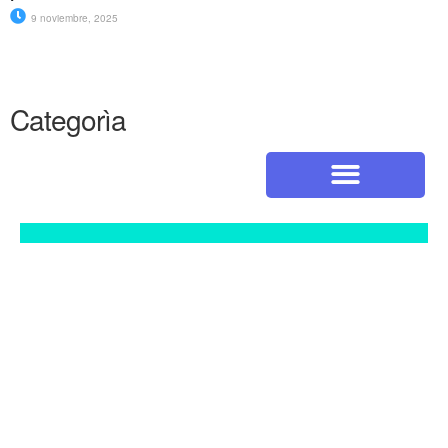
9 noviembre, 2025
Categorìa
"A ti te las confío..."