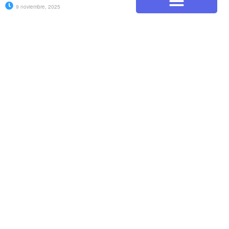
9 noviembre, 2025
Categorìa
"A ti te las confío..."
SOBRE NOSOTRAS