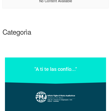
No Content Available
Categorìa
"A ti te las confío..."