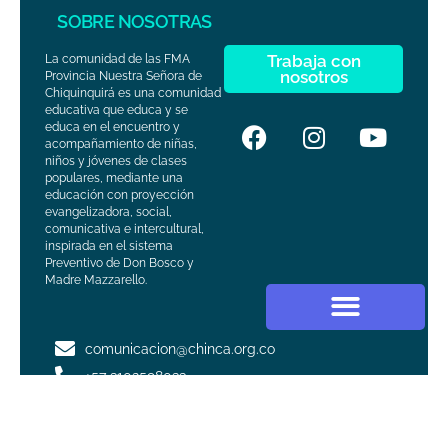
SOBRE NOSOTRAS
Trabaja con
La comunidad de las FMA
nosotros
Provincia Nuestra Señora de
Chiquinquirá es una comunidad
educativa que educa y se
educa en el encuentro y
acompañamiento de niñas,
niños y jóvenes de clases
populares, mediante una
educación con proyección
evangelizadora, social,
comunicativa e intercultural,
inspirada en el sistema
Preventivo de Don Bosco y
Madre Mazzarello.
comunicacion@chinca.org.co
+57 3102598033
Calle 36 #24-31