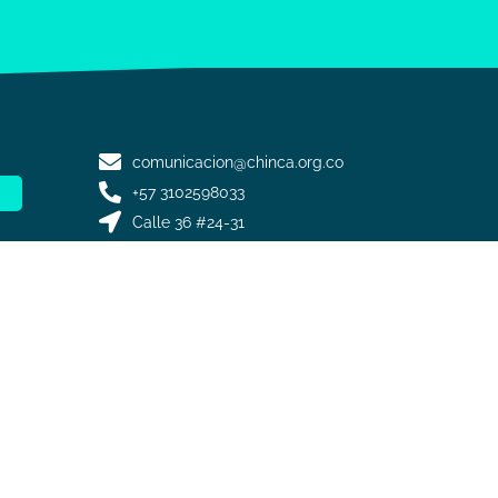
comunicacion@chinca.org.co
+57 3102598033
Calle 36 #24-31
Política de datos personales