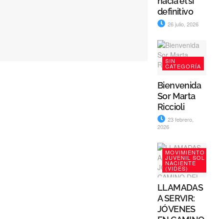
hacia el sí
definitivo
26 julio, 2026
SIN
CATEGORÍA
Bienvenida
Sor Marta
Riccioli
23 febrero,
2026
MOVIMIENTO
JUVENIL SOL
NACIENTE
(VIDES)
LLAMADAS
A SERVIR:
JÓVENES