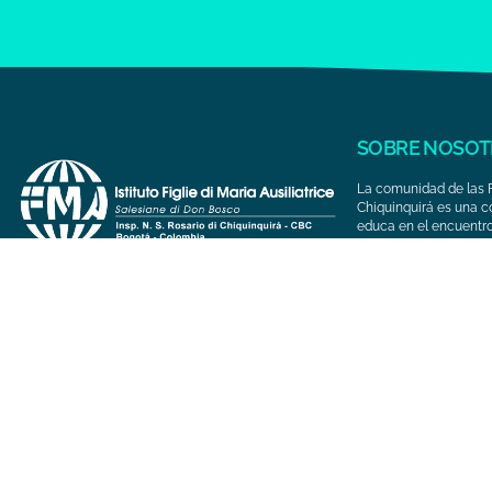
SOBRE NOSOT
La comunidad de las 
Chiquinquirá es una 
educa en el encuentr
y jóvenes de clases 
con proyección evange
intercultural, inspira
Bosco y Madre Mazzar
CHINCA.org © Todos los derechos reservados 2021 - Diseñado po