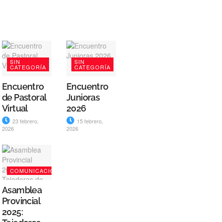
SIN
SIN
CATEGORÍA
CATEGORÍA
Encuentro
Encuentro
de Pastoral
Junioras
Virtual
2026
23 febrero,
15 febrero,
2026
2026
COMUNICACIÓN
Asamblea
Provincial
2025: