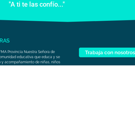
"A ti te las confío..."
RAS
Trabaja con nosotros
FMA Provincia Nuestra Señora de
comunidad educativa que educa y se
o y acompañamiento de niñas, niños
populares, mediante una educación
lizadora, social, comunicativa e
da en el sistema Preventivo de Don
ello.
r
AlejoHiguita