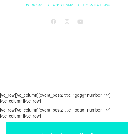
RECURSOS
|
CRONOGRAMA
|
ÚLTIMAS NOTICIAS
[vc_row][vc_column][event_post2 title=”gdgg” number=”4″]
[/vc_column][/vc_row]
[vc_row][vc_column][event_post2 title=”gdgg” number=”4″]
[/vc_column][/vc_row]